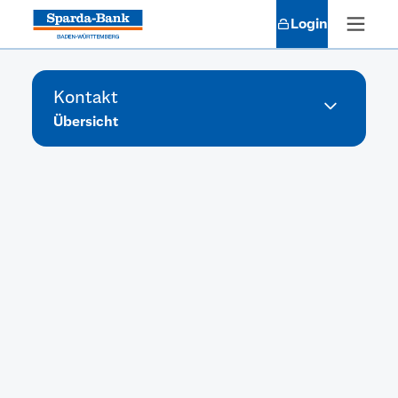
Login
Kontakt
Übersicht
Du möchtest dich individuell und
persönlich beraten lassen? Wir freuen
uns, dich in einer unserer Filialen
begrüßen zu können. Außerdem stehen
wir dir telefonisch und online zur