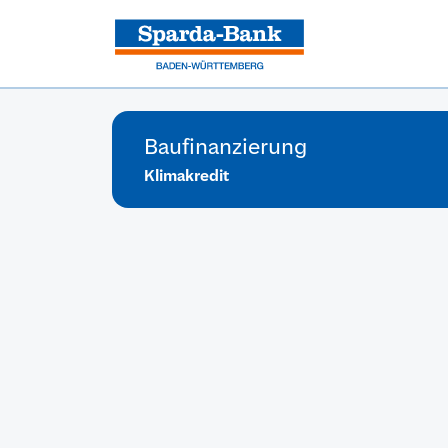
Baufinanzierung
Klimakredit