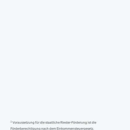
Möchtest du im Alter noch Miete zahlen? Wenn
nicht, dann kann eine Immobilie für dich eine sehr
gute Altersvorsorge darstellen. Der Staat
unterstützt dabei, selbstgenutztes Wohneigentum
zu errichten oder zu erwerben. Unter bestimmten
Voraussetzungen kannst du auch deine bestehende
Finanzierung mit einem geförderten Darlehen
1
umschulden.
Lass dich informieren und sicher dir
neben den Riester-Zulagen unter Umständen auch
Steuervorteile.
1
Mögliche Zulagen:
175 EUR jährliche Grundzulage
Bis zu 300 EUR jährliche Kinderzulage pro Kind
2
200 EUR einmaliger Berufseinsteigerbonus
1
Voraussetzung für die staatliche Riester-Förderung ist die
Förderberechtigung nach dem Einkommensteuergesetz.