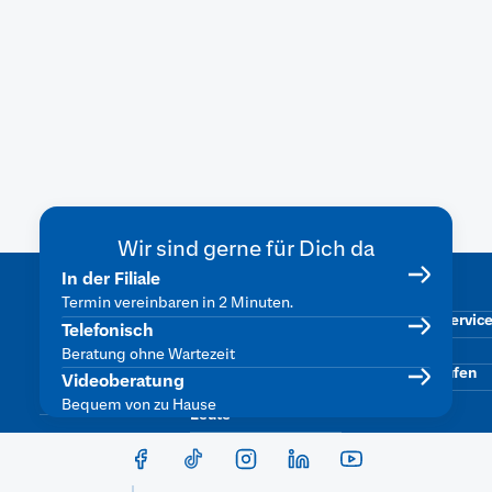
Termin mit unseren Experten von der
BHW.
Termin vereinbaren
Wir sind gerne für Dich da
Was uns
Beliebte
Services
In der Filiale
Karte sperren
wichtig ist
Themen
Termin vereinbaren in 2 Minuten.
Kontowechselservic
Engagement &
Female Finance
Telefonisch
Stiftungsarbeit
SpardaMyBaufi
Finanzen fürs
Beratung ohne Wartezeit
Dein Online-Banking
Eigenheim
Vertrag widerrufen
Videoberatung
Nachhaltigkeit
Finanzen für junge
Bequem von zu Hause
Leute