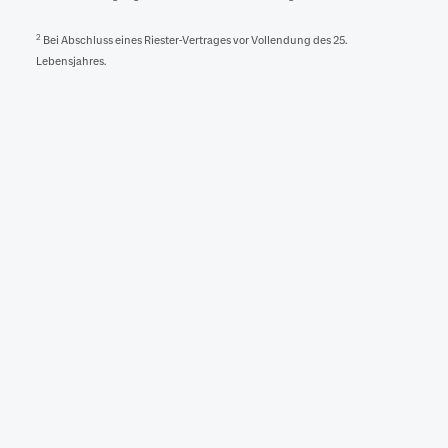
2
Bei Abschluss eines Riester-Vertrages vor Vollendung des 25.
Lebensjahres.
Bau/Kauf einer selbstgenutzten Immobilie
Umschuldung eines Darlehens, welches für eine
selbstgenutzte Immobilie verwendet worden ist
Barrierereduzierender Umbau
Dein Bausparvertrag
wartet auf dich
Du möchtest mit eigenen Sparleistungen
und Riester-Zulagen für dein Eigenheim
vorsorgen, dann vereinbare jetzt einen