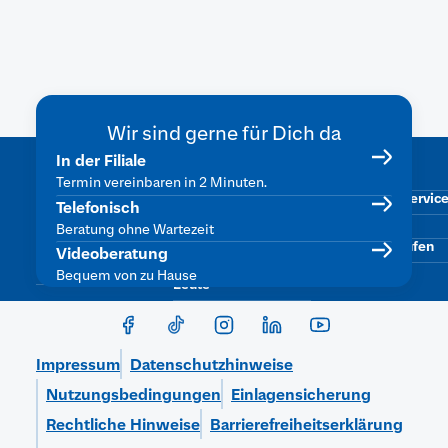
Wir sind gerne für Dich da
Was uns
Beliebte
Services
In der Filiale
Karte sperren
wichtig ist
Themen
Termin vereinbaren in 2 Minuten.
Kontowechselservic
Engagement &
Female Finance
Telefonisch
Stiftungsarbeit
SpardaMyBaufi
Finanzen fürs
Beratung ohne Wartezeit
Dein Online-Banking
Eigenheim
Vertrag widerrufen
Videoberatung
Nachhaltigkeit
Finanzen für junge
Bequem von zu Hause
Leute
Impressum
Datenschutzhinweise
Nutzungsbedingungen
Einlagensicherung
Rechtliche Hinweise
Barrierefreiheitserklärung