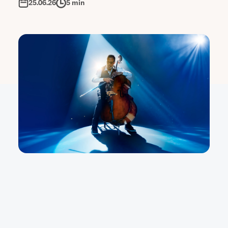
25.06.26
5 min
Es sind noch nur ein paar Tage, bis die diesjährigen
Jazz Open starten. Den Auftakt macht dabei
traditionell die Verleihung der German Jazz Trophy
im SpardaWelt Eventcenter (Mittwoch, 1. Juli 2026,
18 Uhr). Auch wenn der Star des Abends ohne
Frage der Preisträger Stanley Clarke ist – in diesem