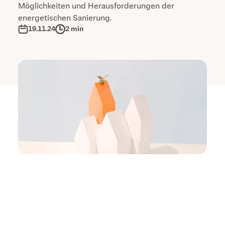
Möglichkeiten und Herausforderungen der
energetischen Sanierung.
19.11.24
2 min
Die
aktuelle Studie
zur energetischen Sanierung in
Deutschland offenbart, dass rund
66 Prozent der
Wohngebäude sanierungsbedürftig sind
.
Besonders betroffen sind Gebäude, die vor 1979
errichtet wurden, da diese oftmals nicht den
heutigen energetischen Standards auf dem