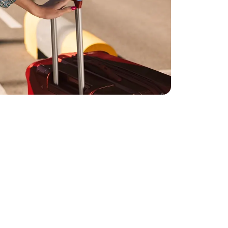
 Gepäck reist du
e für dich
? Wir
alles in einem
is mitversichert
.