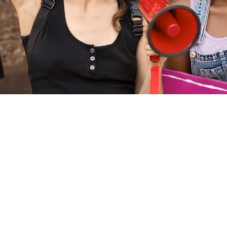
l Pay Day als
internationalen Aktionstag für Entgeltgleichhei
men (BPW) Germany. Ihre US-amerikanischen Kolleginnen riefe
n oder Portemonnaies symbolisieren bis heute die
roten Zah
ahlen? Was liegt diesem Tag zugrunde? Und warum braucht e
tiefer ein in die Gender-Pay-Gap und all die anderen Lücken, 
en
und was du gegen die
drohende Altersarmut
tun kannst, fi