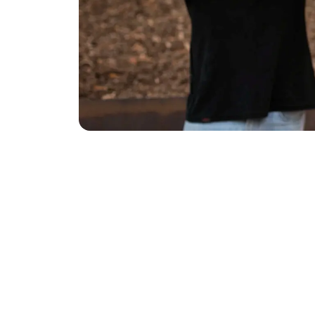
In Deutschland gibt es ihn seit 2008: den Equa
hierzulande die Business and Professional Wo
„Red Purse Campaign“ ins Leben: Rote Tasche
der Frauen
. Aber woher kommen diese roten Z
Aufmerksamkeit? In diesem Artikel steigen wir 
sonst noch gibt. Mehr über
Finanzen für Frau
unseren zahlreichen anderen Storys.