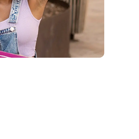
t
. Initiiert haben ihn
n bereits 1988 die
len in den Taschen
r so viel
die es für Frauen
ndest du in