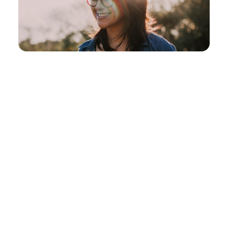
Was die Annuität im Finanzwesen und bei der Bank
bedeutet, klären wir gleich. Werfen wir zuerst einen
Blick in die Geowissenschaften: Da nämlich
bezeichnet der Begriff, wie wahrscheinlich ein
Naturereignis jedes Jahr auftritt. Damit haben wir
schon einen wichtigen Aspekt:
die Zeit
. In der
Annuität steckt das lateinische „annus“ für Jahr. In
der Finanzmathematik bezeichnet die Annuität eine
regelmäßig jährlich fließende Zahlung
bezeichnet
wird. Sie
setzt sich aus Zins und Tilgung
zusammen
.
Im Rahmen der Kreditvergabe ist die Annuität die
Jahreszahlung, die Zins und Tilgung auf ein