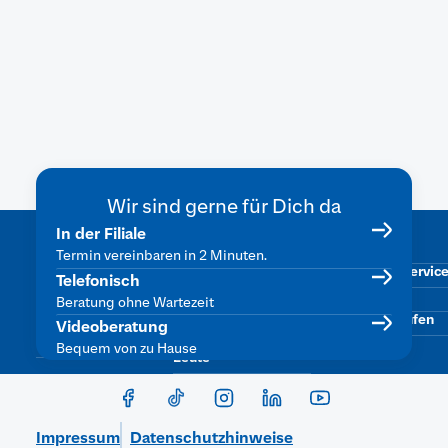
Fest 2026
Das Gewinnspiel zu "Das Fest 2026" ist
beendet. Alle Gewinner wurden bereits
kontaktiert.
Wir sind gerne für Dich da
Was uns
Beliebte
Services
In der Filiale
Karte sperren
wichtig ist
Themen
Termin vereinbaren in 2 Minuten.
Kontowechselservic
Engagement &
Female Finance
Telefonisch
Stiftungsarbeit
SpardaMyBaufi
Finanzen fürs
Beratung ohne Wartezeit
Dein Online-Banking
Eigenheim
Vertrag widerrufen
Videoberatung
Nachhaltigkeit
Finanzen für junge
Bequem von zu Hause
Leute
Impressum
Datenschutzhinweise