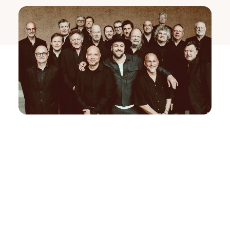
Am 24. Mai wird der Stuttgarter Schlossplatz ab
11 Uhr
zur Open-Air-Konzertkulisse: Im Rahmen des
SWR Sommerfestivals findet das „Benefizkonzert
des Bundespräsidenten“ statt.
Bundespräsident
Frank-Walter Steinmeier und Elke Büdenbender
werden persönlich anwesend sein und damit die
besondere Bedeutung dieser Konzertreihe
unterstreichen.