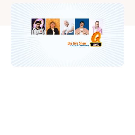
Was in Berlin begann, ist schon lange eine der
wichtigsten Live-Comedy-Marken Deutschlands.
Seit 2016 ist die QUATSCH Comedy Club Live
Show auch in Stuttgart regelmäßig zu Gast und
längst eine Instanz in Sachen Humor & Spaß!
Ein Host führt durch den Abend, vier Comedians
sorgen mit völlig unterschiedlichen Stilen für genau
die Mischung, die den QUATSCH Comedy Club seit