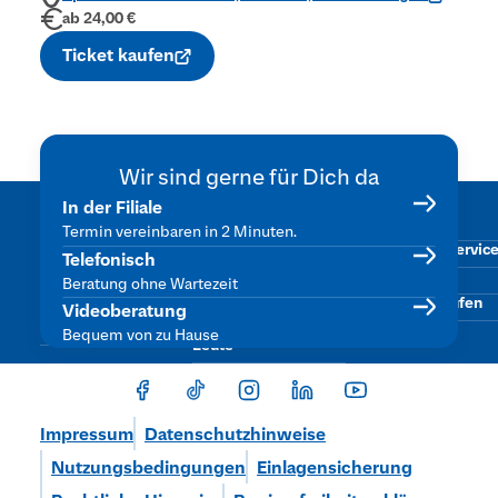
ab 24,00 €
Ticket kaufen
Wir sind gerne für Dich da
Was uns
Beliebte
Services
In der Filiale
Karte sperren
wichtig ist
Themen
Termin vereinbaren in 2 Minuten.
Kontowechselservic
Engagement &
Female Finance
Telefonisch
Stiftungsarbeit
SpardaMyBaufi
Finanzen fürs
Beratung ohne Wartezeit
Dein Online-Banking
Eigenheim
Vertrag widerrufen
Videoberatung
Nachhaltigkeit
Finanzen für junge
Bequem von zu Hause
Leute
Impressum
Datenschutzhinweise
Nutzungsbedingungen
Einlagensicherung