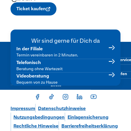
Ticket kaufen
Wir sind gerne für Dich da
Was uns
Beliebte
Services
In der Filiale
Karte sperren
wichtig ist
Themen
Termin vereinbaren in 2 Minuten.
Kontowechselservic
Engagement &
Female Finance
Telefonisch
Stiftungsarbeit
SpardaMyBaufi
Finanzen fürs
Beratung ohne Wartezeit
Dein Online-Banking
Eigenheim
Vertrag widerrufen
Videoberatung
Nachhaltigkeit
Finanzen für junge
Bequem von zu Hause
Leute
Impressum
Datenschutzhinweise
Nutzungsbedingungen
Einlagensicherung
Rechtliche Hinweise
Barrierefreiheitserklärung