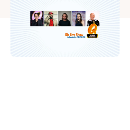
Was in Berlin begann, ist schon lange eine der
wichtigsten Live-Comedy-Marken Deutschlands.
Seit 2016 ist die QUATSCH Comedy Club Live
Show auch in Stuttgart regelmäßig zu Gast und
längst eine Instanz in Sachen Humor & Spaß!
Ein Host führt durch den Abend, vier Comedians
sorgen mit völlig unterschiedlichen Stilen für genau
die Mischung, die den QUATSCH Comedy Club seit
Jahrzehnten ausmacht: überraschend, direkt und