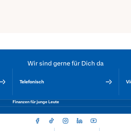
n Rabatt auf die Tickets mit dem Aktionscode „Sparda-Quatsc
erden, bevor die Tickets ausgewählt werden können.
Wir sind gerne für Dich da
Beliebte Themen
Telefonisch
V
Female Finance
Finanzen fürs Eigenheim
Finanzen für junge Leute