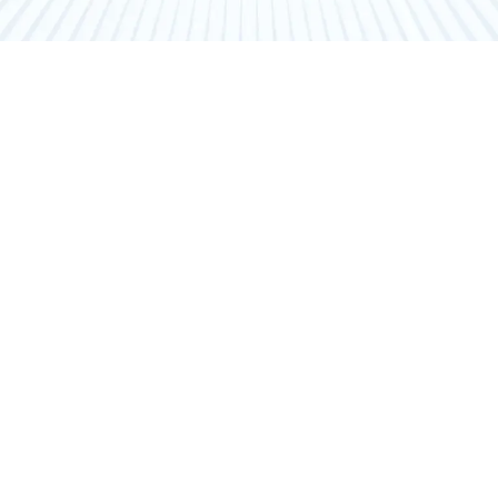
ist der perfekte Moderator mit Zaubereinlagen. Er erobert
 den Sprung von der Schulbank auf die Comedy-Bühne – mit Er
fach gernhaben muss! Noah überrascht sein Publikum mit ha
 Up-Comedian schon in seiner Selbstbeschreibung: Radiomode