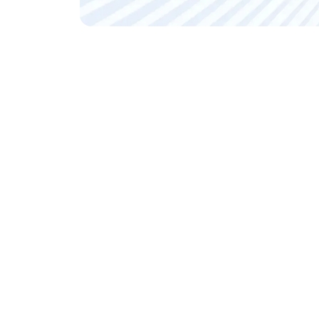
Martin Sierp
Das charmante Comedy-Chamäleon aus Potsdam 
Publikums mit viel Witz und Charme.
Noah Nemeth
Der gerade mal 20-jährige Noah Nemeth wagte
sympathische Junge von nebenan, den man ein
unerwarteten Wendungen in seiner Comedy.
Der Storb
Dass der Storb Humor hat, beweist der Stand