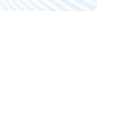
 die Herzen seines
folg. Er ist der
rten Pointen und
rator, Podcaster