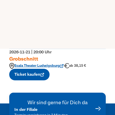
Als Spardakundin und Spardakunde
bekommst du mit dem Aktionscode
"SpardaScala" das Ticket für 38,15 € statt
42,50 €.
Jetzt Ticket sichern
2026-11-21 | 20:00 Uhr
Grobschnitt
Scala Theater Ludwigsburg
ab 38,15 €
Ticket kaufen
Wir sind gerne für Dich da
Was uns
Beliebte
Services
In der Filiale
Karte sperren
wichtig ist
Themen