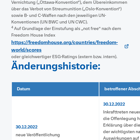
Vernichtung („Ottawa-Konvention“), dem Übereinkommen
über das Verbot von Streumunition („Oslo-Konvention“)
sowie B- und C-Waffen nach den jeweiligen UN-
Konventionen (UN BWC und UN CWC).
4
Auf Grundlage der Einstufung als „not free“ nach dem
Freedom House Index
https://freedomhouse.org/countries/freedom-
world/scores
oder gleichwertiger ESG-Ratings (extern bzw. intern).
Änderungshistorie:
Datum
betroffener Absch
30.12.2022
Inkrafttreten neu
die Offenlegung hi
Erklärung über di
30.12.2022
der wichtigsten n
neue Veröffentlichung
Auswirkungen auf