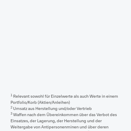
Förderung größeren
Umweltbewusstseins
Entwicklung und Verbreitung
umweltfreundlicher Technologien
Eintreten gegen alle Arten von
Korruption
Staatsemittenten:
Schwerwiegende Verstöße gegen
4
Demokratie- und Menschenrechte
1
Relevant sowohl für Einzelwerte als auch Werte in einem
Portfolio/Korb (Aktien/Anleihen)
2
Umsatz aus Herstellung und/oder Vertrieb
3
Waffen nach dem Übereinkommen über das Verbot des
Einsatzes, der Lagerung, der Herstellung und der
Weitergabe von Antipersonenminen und über deren