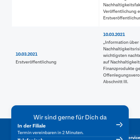
Nachhaltigkeitsfa
Veröffentlichung e
Erstveröffentlichu
10.03.2021
„Information übe
Nachhaltigkeitsri
10.03.2021
wichtigsten nacht
Erstveröffentlichung
auf Nachhaltigkeit
Finanzprodukte 
Offenlegungsvero
Abschnitt III.
Wir sind gerne für Dich da
Was uns
Beliebte
Services
In der Filiale
Karte sperren
wichtig ist
Themen
Termin vereinbaren in 2 Minuten.
Kontowechselservic
Engagement &
Female Finance